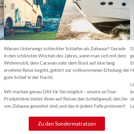
.
Warum Unterwegs schlechter Schlafen als Zuhause? Gerade
D
in den schönsten Wochen des Jahres, wenn man sich mit dem
g
Wohnmobil, dem Caravan oder dem Boot auf eine lang
E
ersehnte Reise begibt, gehört zur vollkommenen Erholung der
H
gute Schlaf in der Nacht.
U
Wir machen genau DAS für Sie möglich – unsere onTour-
i
Produktlinie bietet Ihnen auf Reisen den Schlafgenuß, den Sie
s
von Zuhause gewohnt sind, und das in jedem Falle preiswert!
L
Zu den Sondermatratzen