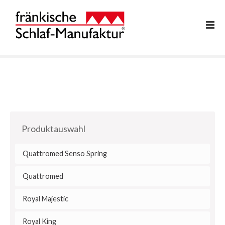
Z
u
m
I
n
h
a
l
t
s
p
Produktauswahl
r
i
Quattromed Senso Spring
n
g
Quattromed
e
n
Royal Majestic
Royal King